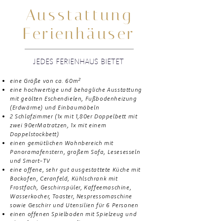
Ausstattung
Ferienhäuser
JEDES FERIENHAUS BIETET
eine Größe von ca. 60m²
eine hochwertige und behagliche Ausstattung
mit geölten Eschendielen, Fußbodenheizung
(Erdwärme) und Einbaumöbeln
2 Schlafzimmer (1x mit 1,80er Doppelbett mit
zwei 90erMatratzen, 1x mit einem
Doppelstockbett)
einen gemütlichen Wohnbereich mit
Panoramafenstern, großem Sofa, Lesesesseln
und Smart-TV
eine offene, sehr gut ausgestattete Küche mit
Backofen, Ceranfeld, Kühlschrank mit
Frostfach, Geschirrspüler, Kaffeemaschine,
Wasserkocher, Toaster, Nespressomaschine
sowie Geschirr und Utensilien für 6 Personen
einen offenen Spielboden mit Spielzeug und