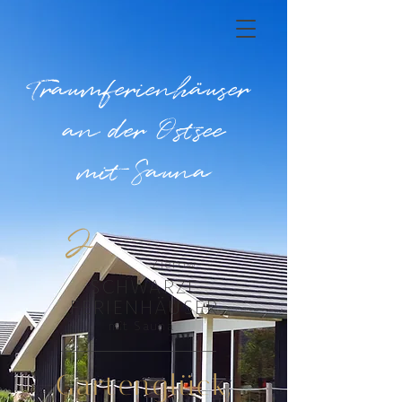
Traumferienhäuser
an der Ostsee
mit Sauna
2
Zierow
SCHWARZE
FERIENHÄUSER
mit Sauna
Gartenglück,